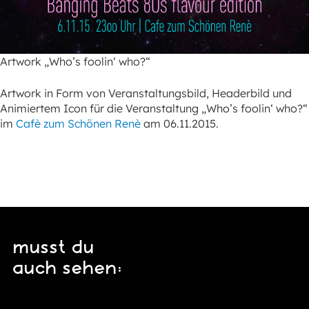
Artwork „Who’s foolin‘ who?“
Artwork in Form von Veranstaltungsbild, Headerbild und
Animiertem Icon für die Veranstaltung „Who’s foolin‘ who?“
im
Cafè zum Schönen Renè
am 06.11.2015.
musst du
auch sehen: