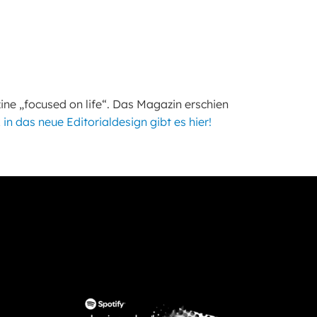
ne „focused on life“. Das Magazin erschien
 in das neue Editorialdesign gibt es hier!