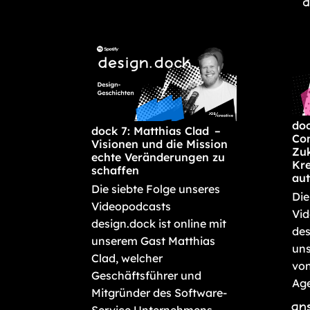
doc
dock 7: Matthias Clad –
Con
Visionen und die Mission
Zuk
echte Veränderungen zu
Kre
schaffen
aut
Die siebte Folge unseres
Die
Videopodcasts
Vi
design.dock ist online mit
des
unserem Gast Matthias
uns
Clad, welcher
von
Geschäftsführer und
Age
Mitgründer des Software-
an