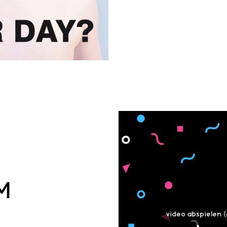
M
video abspielen