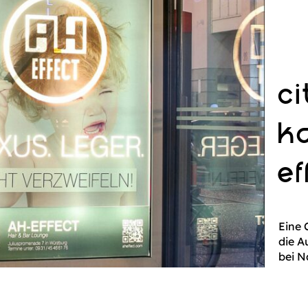
ci
k
ef
Eine 
die A
bei N