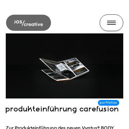
produkteinführung carefusion
Zur Produkteinführung des neuen Vyntus® BODY