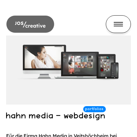
hahn media – webdesign
Für die Firma Hahn Media in Veitshöchheim bei