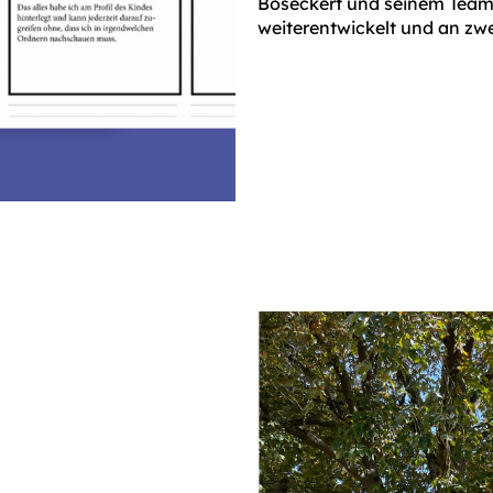
Boseckert und seinem Team
weiterentwickelt und an zw