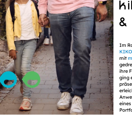
k
&
Im Ra
KIK
mit
m
gedre
ihre 
ging 
präse
erlei
Anwe
eines
Portfo