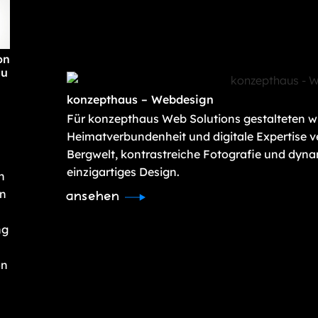
on
nu
konzepthaus – Webdesign
Für konzepthaus Web Solutions gestalteten wi
Heimatverbundenheit und digitale Expertise ve
Bergwelt, kontrastreiche Fotografie und dyna
einzigartiges Design.
n
en
ansehen
ng
on