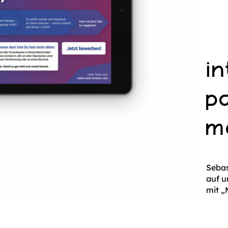
in
p
m
Seba
auf u
mit „