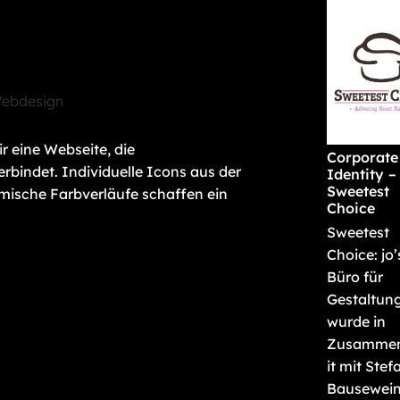
r eine Webseite, die
Corporate
rbindet. Individuelle Icons aus der
Identity –
Sweetest
mische Farbverläufe schaffen ein
Choice
Sweetest
Choice: jo’
Büro für
Gestaltun
wurde in
Zusammen
it mit Stef
Bausewei