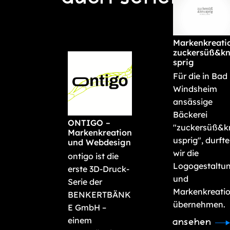
Markenkreati
zuckersüß&k
sprig
Für die in Bad
Windsheim
ansässige
Bäckerei
ONTIGO –
"zuckersüß&k
Markenkreation
usprig", durft
und Webdesign
wir die
ontigo ist die
Logogestaltu
erste 3D-Druck-
und
Serie der
Markenkreati
BENKERTBÄNK
übernehmen.
E GmbH –
einem
ansehen