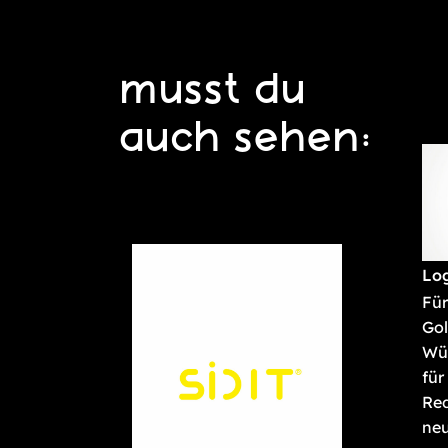
musst du
auch sehen:
Lo
Für
Go
Wür
für
Re
neu