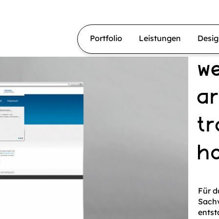
Portfolio
Leistungen
Desi
w
a
t
h
Für d
Sach
entst