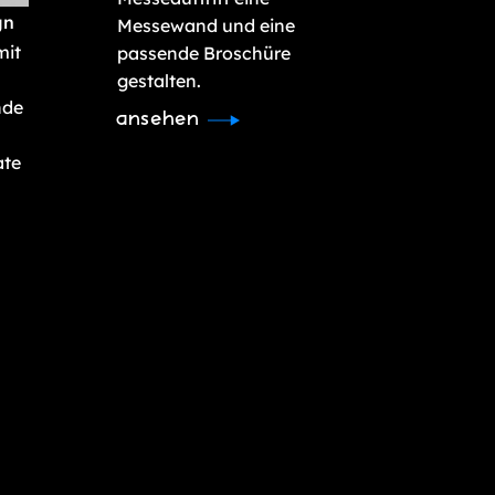
gn
Messewand und eine
mit
passende Broschüre
gestalten.
nde
ansehen
ate