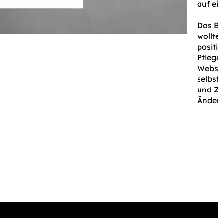
auf 
Das B
wollt
positi
Pfleg
Webse
selbs
und Z
Ände