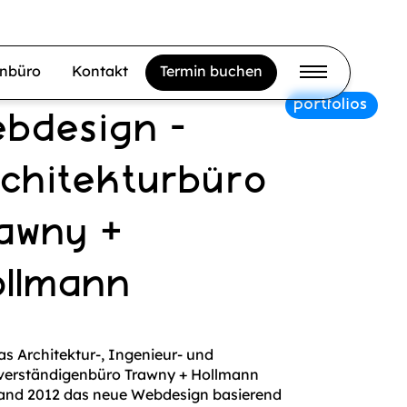
gnbüro
Kontakt
Termin buchen
ebdesign -
rchitekturbüro
rawny +
ollmann
as Architektur-, Ingenieur- und
verständigenbüro Trawny + Hollmann
and 2012 das neue Webdesign basierend