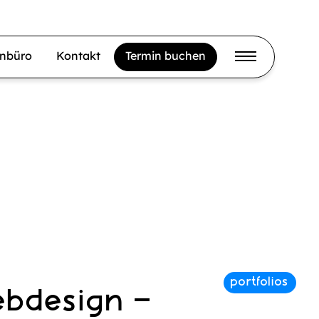
gnbüro
Kontakt
Termin buchen
ebdesign –