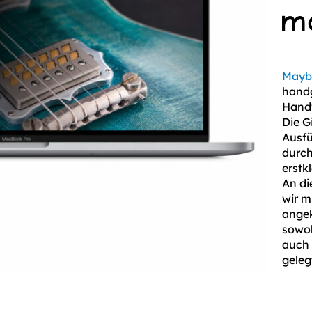
m
Mayb
handg
Handw
Die G
Ausfü
durch
erstk
An di
wir m
angek
sowoh
auch 
geleg