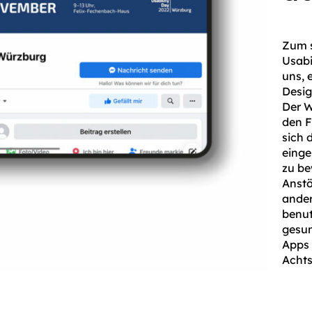
Zum s
Usabi
uns, 
Desig
Der W
den F
sich 
einge
zu be
Anstö
ande
benut
gesun
Apps 
Achts