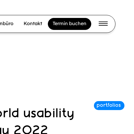
gnbüro
Kontakt
Termin buchen
rld usability
ay 2022