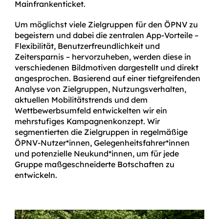
Mainfranken­ticket.
Um möglichst viele Ziel­gruppen für den ÖPNV zu
begeistern und dabei die zentralen App-Vorteile –
Flexibilität, Benutzer­freund­lichkeit und
Zeitersparnis – hervorzuheben, werden diese in
verschiedenen Bildmotiven dargestellt und direkt
angesprochen. Basierend auf einer tiefgreifenden
Analyse von Zielgruppen, Nutzungs­verhalten,
aktuellen Mobilitäts­t­rends und dem
Wettbewerbsumfeld entwickelten wir ein
mehrstufiges Kampagnenkonzept. Wir
segmentierten die Zielgruppen in regel­mäßige
ÖPNV-Nutzer*innen, Gelegenheitsfahrer*­innen
und potenzielle Neukund*innen, um für jede
Gruppe maß­ge­schnei­derte Botschaften zu
entwickeln.