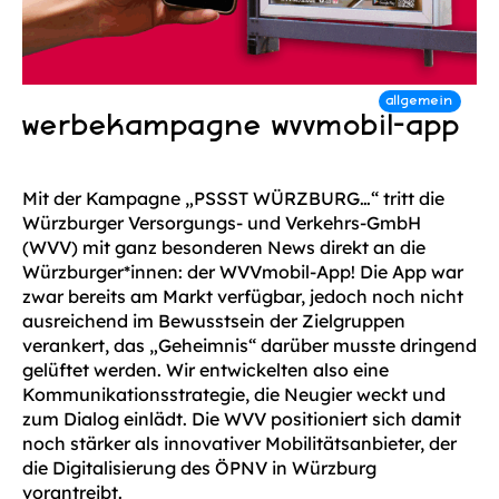
werbekampagne wvvmobil-app
Mit der Kampagne „PSSST WÜRZBURG…“ tritt die
Würzburger Versorgungs- und Ver­kehrs-GmbH
(WVV) mit ganz besonderen News direkt an die
Würzburger*innen: der WVVmobil-App! Die App war
zwar bereits am Markt verfügbar, jedoch noch nicht
ausreichend im Be­wusst­sein der Ziel­gruppen
verankert, das „Geheimnis“ darüber musste dringend
gelüftet werden. Wir entwickel­ten also eine
Kommunikations­­strategie, die Neugier weckt und
zum Dialog einlädt. Die WVV positioniert sich damit
noch stärker als innovativer Mobilitäts­­anbieter, der
die Digi­tali­sierung des ÖPNV in Würzburg
vorantreibt.