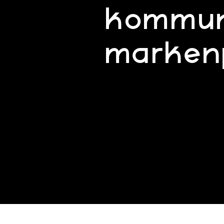
kommun
markenp