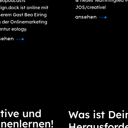
deopodcasts
JOS/creative!
ign.dock ist online mit
erem Gast Bea Eiring
ansehen
 der Onlinemarketing
ntur eology.
sehen
tive und
Was ist Dei
nnenlernen!
Herausford