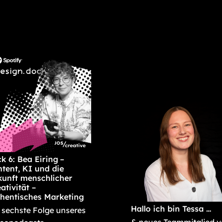
k 6: Bea Eiring –
tent, KI und die
unft menschlicher
ativität –
hentisches Marketing
Hallo ich bin Tessa …
 sechste Folge unseres
& neues Teammitglied 