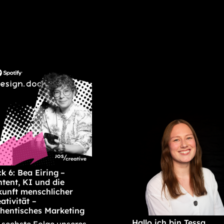
k 6: Bea Eiring –
tent, KI und die
unft menschlicher
ativität –
hentisches Marketing
Hallo ich bin Tessa …
 sechste Folge unseres