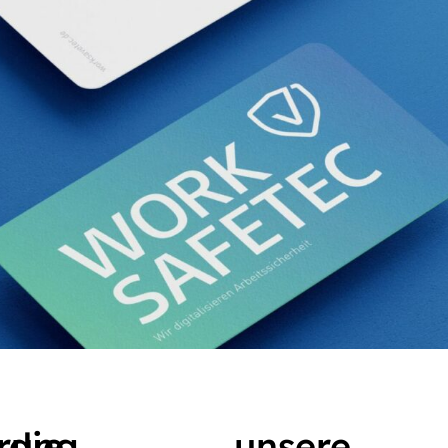
erung
die
unsere