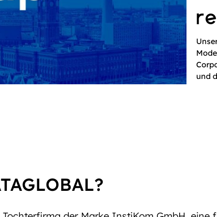
r
Unser
Moder
Corpo
und d
ATAGLOBAL?
Tochterfirma der Marke InstiKom GmbH, eine 