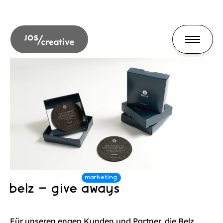
belz – give aways
Für unseren engen Kunden und Partner, die Belz