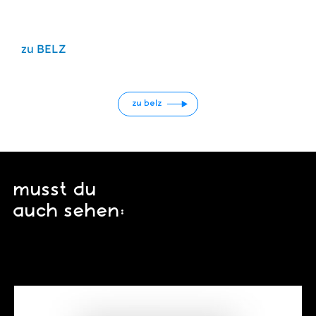
zu BELZ
zu belz
musst du
auch sehen: