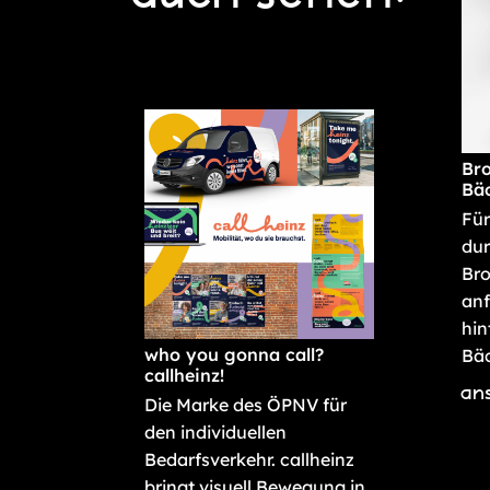
Bro
Bäc
Für
dur
Bro
anf
hin
who you gonna call?
Bäc
callheinz!
an
Die Marke des ÖPNV für
den individuellen
Bedarfsverkehr. callheinz
bringt visuell Bewegung in