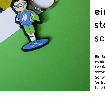
ei
s
s
Ein S
es ni
richt
sofor
Schwe
Vertr
tolle