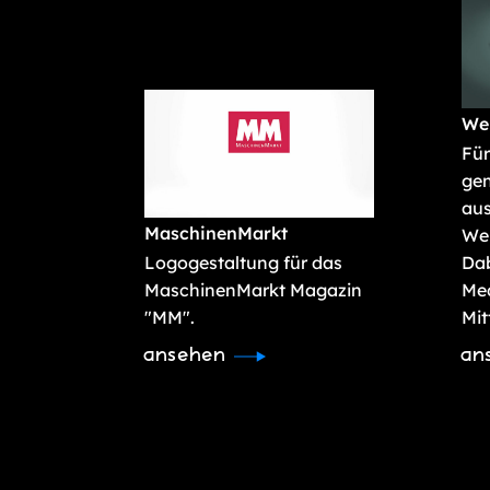
We
Fü
gen
aus
MaschinenMarkt
Web
Logogestaltung für das
Dab
MaschinenMarkt Magazin
Med
"MM".
Mit
ansehen
an