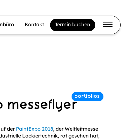
gnbüro
Kontakt
Termin buchen
b messeflyer
uf der
PaintExpo 2018
, der Weltleitmesse
ndustrielle Lackiertechnik, rot gesehen hat,