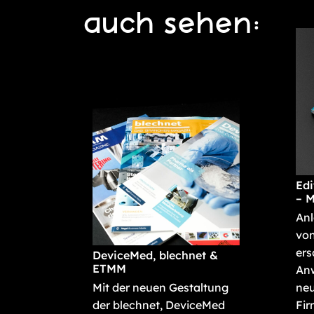
auch sehen:
Edi
– M
Anl
von
ers
DeviceMed, blechnet &
ETMM
An
Mit der neuen Gestaltung
neu
der blechnet, DeviceMed
Fir