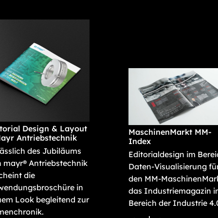
torial Design & Layout
MaschinenMarkt MM-
ayr Antriebstechnik
Index
ässlich des Jubiläums
Editorialdesign im Bere
 mayr® Antriebstechnik
Daten-Visualisierung fü
cheint die
den MM-MaschinenMark
wendungsbroschüre in
das Industriemagazin 
em Look begleitend zur
Bereich der Industrie 4.
menchronik.