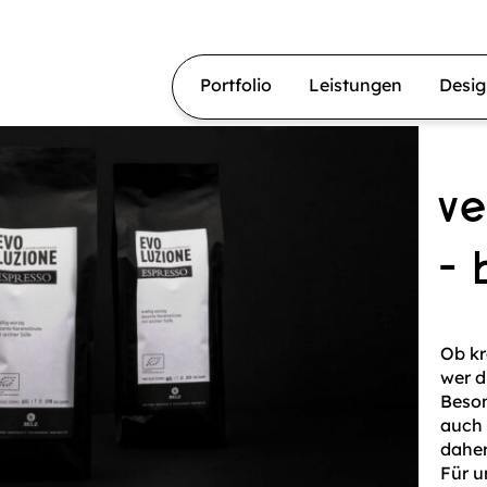
Portfolio
Leistungen
Desi
v
- 
Ob kr
wer d
Beson
auch 
dahe
Für 