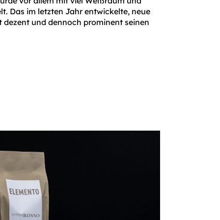
urde vor allem mit viel Weißraum und
t. Das im letzten Jahr entwickelte, neue
t dezent und dennoch prominent seinen