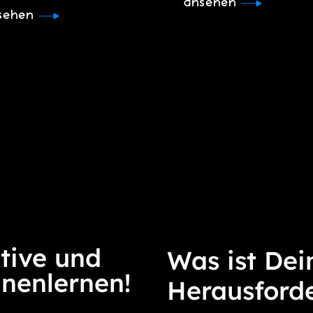
ansehen
sehen
tive und
Was ist Dei
nnenlernen!
Herausford