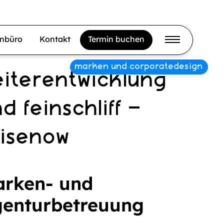
gnbüro
Kontakt
Termin buchen
eiterentwicklung
d feinschliff –
aisenow
rken- und
enturbetreuung