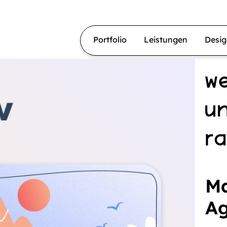
Portfolio
Leistungen
Desi
w
un
r
Ma
Ag