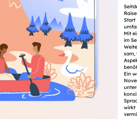
Seitd
Raise
Start
umfan
Mit e
im Se
Weite
sam, 
Aspe
benöt
Ein w
Novem
unter
konsi
Sprac
wirkt
vermit