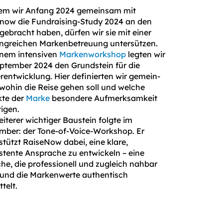
em wir Anfang 2024 gemeinsam mit
now die Fundraising-Study 2024 an den
 gebracht haben, dürfen wir sie mit einer
greichen Marken­betreu­ung untersützen.
inem intensiven
Markenworkshop
legten wir
ptember 2024 den Grundstein für die
r­ent­wick­lung. Hier definierten wir gemein­
wohin die Reise gehen soll und wel­che
kte der
Marke
besondere Auf­merk­samkeit
igen.
eiterer wichtiger Baustein folgte im
ber: der Tone-of-Voice-Workshop. Er
stützt RaiseNow dabei, eine klare,
stente Ansprache zu entwickeln – eine
he, die professionell und zugleich nahbar
 und die Marken­werte authentisch
telt.