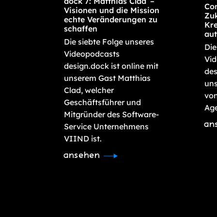
dock 7: Matthias Clad –
Con
Visionen und die Mission
Zuk
echte Veränderungen zu
Kre
schaffen
aut
Die siebte Folge unseres
Die
Videopodcasts
Vi
design.dock ist online mit
des
unserem Gast Matthias
uns
Clad, welcher
von
Geschäftsführer und
Age
Mitgründer des Software-
an
Service Unternehmens
VIIND ist.
ansehen