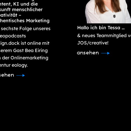
tent, KI und die
unft menschlicher
ativität –
hentisches Marketing
Hallo ich bin Tessa …
 sechste Folge unseres
& neues Teammitglied 
deopodcasts
JOS/creative!
ign.dock ist online mit
erem Gast Bea Eiring
ansehen
 der Onlinemarketing
ntur eology.
sehen