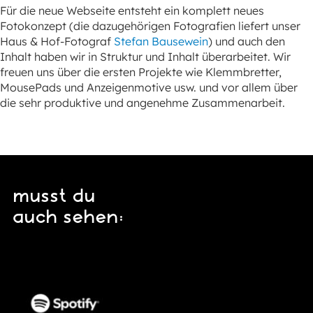
Für die neue Webseite entsteht ein komplett neues
Fotokonzept (die dazugehörigen Fotografien liefert unser
Haus & Hof-Fotograf
Stefan Bausewein
) und auch den
Inhalt haben wir in Struktur und Inhalt überarbeitet. Wir
freuen uns über die ersten Projekte wie Klemmbretter,
MousePads und Anzeigenmotive usw. und vor allem über
die sehr produktive und angenehme Zusammenarbeit.
musst du
auch sehen: