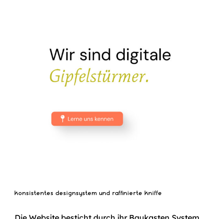
konsistentes designsystem und raffinierte kniffe
Die Website besticht durch ihr Baukasten System,