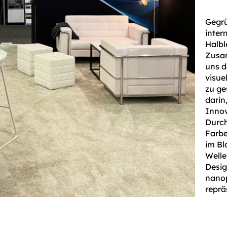
Gegrü
inter
Halbl
Zusam
uns d
visue
zu ge
darin
Innov
Durch
Farbe
im Bl
Welle
Desig
nanop
reprä