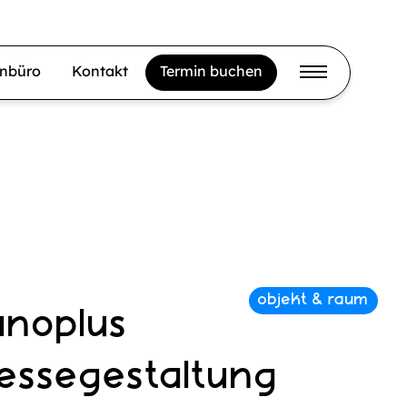
gnbüro
Kontakt
Termin buchen
anoplus
essegestaltung