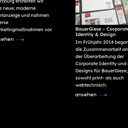
zburg erstellten wir
e neue, moderne
ntanzeige und nahmen
erse
BauerGiese – Corporat
rketingmaßnahmen vor.
Identity & Design
sehen
Im Frühjahr 2014 bega
die Zusammenarbeit an
der Überarbeitung der
Corporate Identity und
Designs für BauerGiese,
sowohl print- als auch
webtechnisch.
ansehen